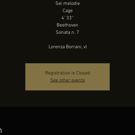
Sei melodie
Cage
4' 33''
Beethoven
Sonata n. 7
Lorenza Borrani, vl
Registration is Closed
See other events
n