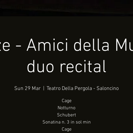
IA
GALLERY
REVIEWS
TEACHING
CONTACT
e - Amici della M
duo recital
Sun 29 Mar
  |  
Teatro Della Pergola - Saloncino
Cage
Notturno
Schubert
Sonatina n. 3 in sol min
Cage